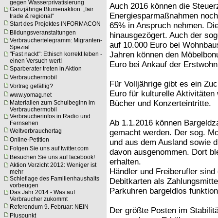
gegen Wasserprivatisierung
Auch 2016 können die Steuerz
Ganzjährige Blumenaktion: „fair
Energiesparmaßnahmen noch d
trade & regional“
Start des Projektes INFORMACON
65% in Anspruch nehmen. Die
Bildungsveranstaltungen
hinausgezögert. Auch der s
Verbrauchertelegramm: Migranten-
auf 10.000 Euro bei Wohnbaus
Spezial
Jahren können den Möbelbonu
"Fast nackt": Ethisch korrekt leben -
einen Versuch wert!
Euro bei Ankauf der Erstwoh
Sparberater treten in Aktion
Verbrauchermobil
Für Volljährige gibt es ein Zu
Vortrag gefällig?
Euro für kulturelle Aktivität
www.yomag.net
Bücher und Konzerteintritte.
Materialien zum Schulbeginn im
Verbrauchermobil
Verbraucherinfos in Radio und
Ab 1.1.2016 können Bargeldz
Fernsehen
Weltverbrauchertag
gemacht werden. Der sog. Mon
Online-Petition
und aus dem Ausland sowie di
Folgen Sie uns auf twitter.com
davon ausgenommen. Dort blei
Besuchen Sie uns auf facebook!
erhalten.
Aktion Verzicht 2012: Weniger ist
Händler und Freiberufler sind 
mehr
Schieflage des Familienhaushalts
Debitkarten als Zahlungsmit
vorbeugen
Parkuhren bargeldlos funktion
Das Jahr 2014 - Was auf
Verbraucher zukommt
Referendum 9. Februar: NEIN
Der größte Posten im Stabilit
Pluspunkt