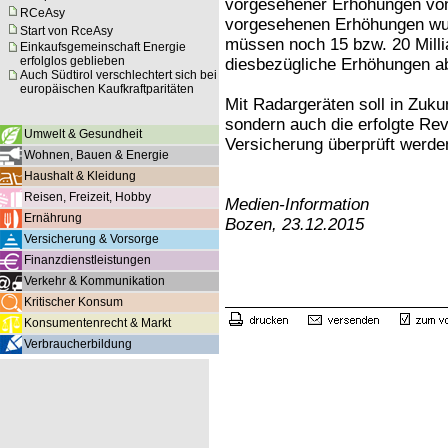
vorgesehener Erhöhungen von 
RCeAsy
vorgesehenen Erhöhungen wu
Start von RceAsy
müssen noch 15 bzw. 20 Mill
Einkaufsgemeinschaft Energie
erfolglos geblieben
diesbezügliche Erhöhungen 
Auch Südtirol verschlechtert sich bei
europäischen Kaufkraftparitäten
Mit Radargeräten soll in Zuk
sondern auch die erfolgte Re
Umwelt & Gesundheit
Versicherung überprüft werde
Wohnen, Bauen & Energie
Haushalt & Kleidung
Reisen, Freizeit, Hobby
Medien-Information
Ernährung
Bozen, 23.12.2015
Versicherung & Vorsorge
Finanzdienstleistungen
Verkehr & Kommunikation
Kritischer Konsum
Konsumentenrecht & Markt
Verbraucherbildung