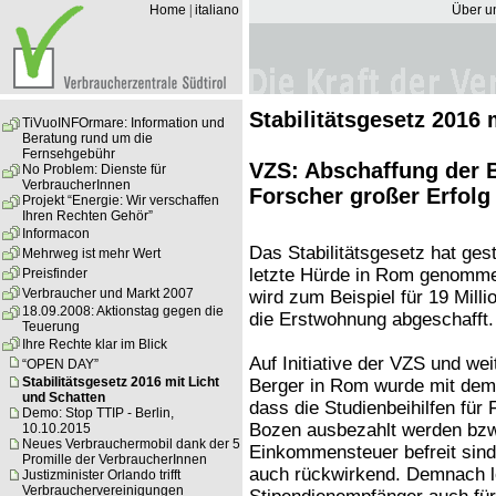
Home
|
italiano
Über u
Stabilitätsgesetz 2016 
TiVuoINFOrmare: Information und
Beratung rund um die
Fernsehgebühr
VZS: Abschaffung der B
No Problem: Dienste für
VerbraucherInnen
Forscher großer Erfolg
Projekt “Energie: Wir verschaffen
Ihren Rechten Gehör”
Informacon
Das Stabilitätsgesetz hat ges
Mehrweg ist mehr Wert
letzte Hürde in Rom genommen
Preisfinder
Verbraucher und Markt 2007
wird zum Beispiel für 19 Milli
18.09.2008: Aktionstag gegen die
die Erstwohnung abgeschafft.
Teuerung
Ihre Rechte klar im Blick
Auf Initiative der VZS und we
“OPEN DAY”
Stabilitätsgesetz 2016 mit Licht
Berger in Rom wurde mit dem 
und Schatten
dass die Studienbeihilfen für
Demo: Stop TTIP - Berlin,
Bozen ausbezahlt werden bzw.
10.10.2015
Neues Verbrauchermobil dank der 5
Einkommensteuer befreit sind. 
Promille der VerbraucherInnen
auch rückwirkend. Demnach l
Justizminister Orlando trifft
Verbrauchervereinigungen