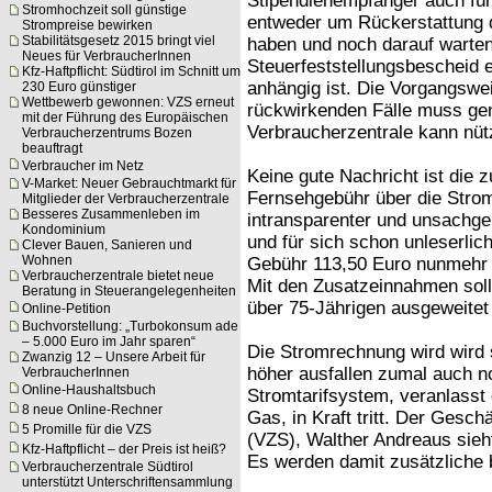
Stipendienempfänger auch für
Stromhochzeit soll günstige
entweder um Rückerstattung 
Strompreise bewirken
Stabilitätsgesetz 2015 bringt viel
haben und noch darauf warten 
Neues für VerbraucherInnen
Steuerfeststellungsbescheid 
Kfz-Haftpflicht: Südtirol im Schnitt um
anhängig ist. Die Vorgangswei
230 Euro günstiger
Wettbewerb gewonnen: VZS erneut
rückwirkenden Fälle muss gen
mit der Führung des Europäischen
Verbraucherzentrale kann nütz
Verbraucherzentrums Bozen
beauftragt
Verbraucher im Netz
Keine gute Nachricht ist die 
V-Market: Neuer Gebrauchtmarkt für
Fernsehgebühr über die Strom
Mitglieder der Verbraucherzentrale
Besseres Zusammenleben im
intransparenter und unsachg
Kondominium
und für sich schon unleserlich
Clever Bauen, Sanieren und
Wohnen
Gebühr 113,50 Euro nunmehr w
Verbraucherzentrale bietet neue
Mit den Zusatzeinnahmen soll 
Beratung in Steuerangelegenheiten
über 75-Jährigen ausgeweitet
Online-Petition
Buchvorstellung: „Turbokonsum ade
– 5.000 Euro im Jahr sparen“
Die Stromrechnung wird wird s
Zwanzig 12 – Unsere Arbeit für
höher ausfallen zumal auch n
VerbraucherInnen
Online-Haushaltsbuch
Stromtarifsystem, veranlasst
8 neue Online-Rechner
Gas, in Kraft tritt. Der Gesch
5 Promille für die VZS
(VZS), Walther Andreaus sieh
Kfz-Haftpflicht – der Preis ist heiß?
Es werden damit zusätzliche b
Verbraucherzentrale Südtirol
unterstützt Unterschriftensammlung