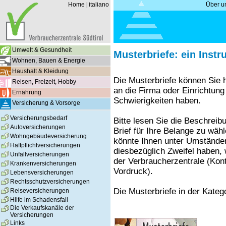
Home
|
italiano
Über u
Umwelt & Gesundheit
Musterbriefe: ein Instr
Wohnen, Bauen & Energie
Haushalt & Kleidung
Die Musterbriefe können Sie 
Reisen, Freizeit, Hobby
an die Firma oder Einrichtung
Ernährung
Schwierigkeiten haben.
Versicherung & Vorsorge
Versicherungsbedarf
Bitte lesen Sie die Beschrei
Autoversicherungen
Brief für Ihre Belange zu wäh
Wohngebäudeversicherung
könnte Ihnen unter Umständen
Haftpflichtversicherungen
diesbezüglich Zweifel haben, 
Unfallversicherungen
der Verbraucherzentrale (Kont
Krankenversicherungen
Vordruck).
Lebensversicherungen
Rechtsschutzversicherungen
Die Musterbriefe in der Kateg
Reiseversicherungen
Hilfe im Schadensfall
Die Verkaufskanäle der
Versicherungen
Links