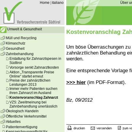
Home
|
italiano
Über u
Umwelt & Gesundheit
Kostenvoranschlag Zah
Müll und Recycling
Klimaschutz
Um böse Überraschungen zu ve
Gesundheit
zahnärztlichen Behandlung ein
Zahnbehandlung
werden.
Erstattung für Zahnarztspesen in
Südtirol
Vorsorge senkt Zahnarztkosten
Eine entsprechende Vorlage f
Aktion „Transparente Preise
Online“ startet erneut
Preise der zahnärztlichen
>>> hier
(im PDF-Format).
Leistungen 2013
Immer mehr Patienten suchen
ihren Zahnarzt im Ausland
Kostenvoranschlag Zahnarzt
Bz, 09/2012
VZS: Zweitmeinung bei
Zahnbehandlung unerlässlich
Ökologisch Handeln
Öffentliche Verkehrsmittel
Aktuelles
Patientenverfügung
Kennzeichnungspflicht für