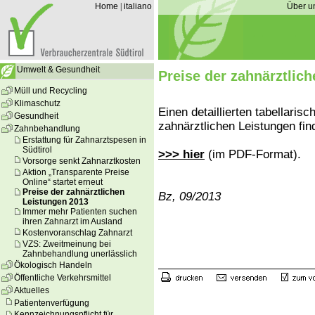
Home
|
italiano
Über u
Umwelt & Gesundheit
Preise der zahnärztlic
Müll und Recycling
Klimaschutz
Einen detaillierten tabellaris
Gesundheit
zahnärztlichen Leistungen fin
Zahnbehandlung
Erstattung für Zahnarztspesen in
Südtirol
>>> hier
(im PDF-Format).
Vorsorge senkt Zahnarztkosten
Aktion „Transparente Preise
Online“ startet erneut
Preise der zahnärztlichen
Bz, 09/2013
Leistungen 2013
Immer mehr Patienten suchen
ihren Zahnarzt im Ausland
Kostenvoranschlag Zahnarzt
VZS: Zweitmeinung bei
Zahnbehandlung unerlässlich
Ökologisch Handeln
Öffentliche Verkehrsmittel
Aktuelles
Patientenverfügung
Kennzeichnungspflicht für