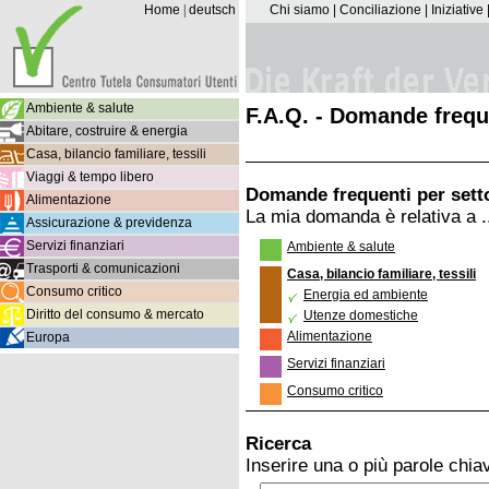
Home
|
deutsch
Chi siamo
|
Conciliazione
|
Iniziative
Ambiente & salute
F.A.Q. - Domande frequ
Abitare, costruire & energia
Casa, bilancio familiare, tessili
Viaggi & tempo libero
Domande frequenti per sett
Alimentazione
La mia domanda è relativa a .
Assicurazione & previdenza
Servizi finanziari
Ambiente & salute
Trasporti & comunicazioni
Casa, bilancio familiare, tessili
Consumo critico
Energia ed ambiente
Diritto del consumo & mercato
Utenze domestiche
Alimentazione
Europa
Servizi finanziari
Consumo critico
Ricerca
Inserire una o più parole chia