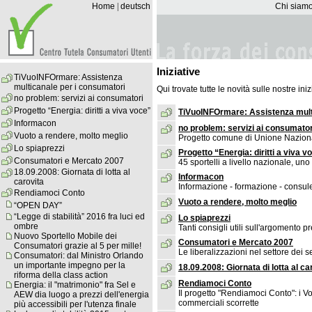
Home
|
deutsch
Chi siam
Iniziative
TiVuoINFOrmare: Assistenza
multicanale per i consumatori
Qui trovate tutte le novità sulle nostre iniz
no problem: servizi ai consumatori
Progetto “Energia: diritti a viva voce”
TiVuoINFOrmare: Assistenza mult
Informacon
no problem: servizi ai consumator
Vuoto a rendere, molto meglio
Progetto comune di Unione Nazion
Lo spiaprezzi
Progetto “Energia: diritti a viva v
Consumatori e Mercato 2007
45 sportelli a livello nazionale, u
18.09.2008: Giornata di lotta al
Informacon
carovita
Informazione - formazione - consu
Rendiamoci Conto
Vuoto a rendere, molto meglio
“OPEN DAY”
“Legge di stabilità” 2016 fra luci ed
Lo spiaprezzi
ombre
Tanti consigli utili sull'argomento pr
Nuovo Sportello Mobile dei
Consumatori e Mercato 2007
Consumatori grazie al 5 per mille!
Le liberalizzazioni nel settore dei s
Consumatori: dal Ministro Orlando
un importante impegno per la
18.09.2008: Giornata di lotta al ca
riforma della class action
Rendiamoci Conto
Energia: il "matrimonio" fra Sel e
Il progetto "Rendiamoci Conto": i Vost
AEW dia luogo a prezzi dell'energia
commerciali scorrette
più accessibili per l'utenza finale