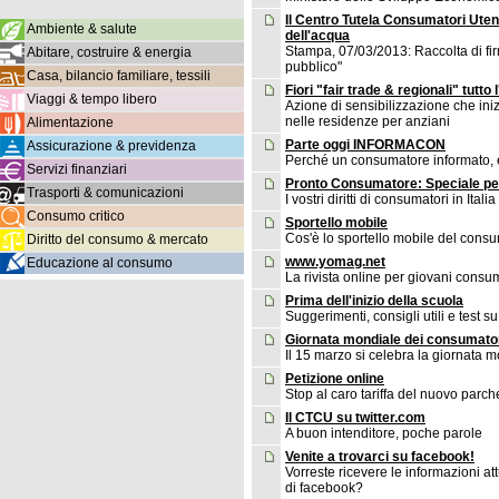
Il Centro Tutela Consumatori Utent
Ambiente & salute
dell'acqua
Stampa, 07/03/2013: Raccolta di fir
Abitare, costruire & energia
pubblico"
Casa, bilancio familiare, tessili
Fiori "fair trade & regionali" tutto 
Viaggi & tempo libero
Azione di sensibilizzazione che iniz
nelle residenze per anziani
Alimentazione
Parte oggi INFORMACON
Assicurazione & previdenza
Perché un consumatore informato, 
Servizi finanziari
Pronto Consumatore: Speciale per
Trasporti & comunicazioni
I vostri diritti di consumatori in Italia
Consumo critico
Sportello mobile
Cos'è lo sportello mobile del cons
Diritto del consumo & mercato
www.yomag.net
Educazione al consumo
La rivista online per giovani consu
Prima dell'inizio della scuola
Suggerimenti, consigli utili e test s
Giornata mondiale dei consumato
Il 15 marzo si celebra la giornata m
Petizione online
Stop al caro tariffa del nuovo parc
Il CTCU su twitter.com
A buon intenditore, poche parole
Venite a trovarci su facebook!
Vorreste ricevere le informazioni at
di facebook?