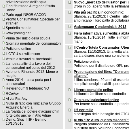
privatizzazione dell'acqua
Nuovo „mercato dell'usato“ per i
Fiori "fair trade & regionali" tutto
D'ora in poi aperto tutto la settiman
l'anno
Vita più pacifica in condominio:
Parte oggi INFORMACON
Stampa, 28/11/2013: Il Centro Tute
Pronto Consumatore: Speciale per
amplificano il loro patto di collabor
stranieri
Vademecum Condominiale 2013
Sportello mobile
www.yomag.net
Fiera informativa sull'edilizia abit
Stampa, 15/10/2014: Tutte le informa
Prima dell'inizio della scuola
mano
Giornata mondiale dei consumatori
Il Centro Tutela Consumatori Utent
Petizione online
Stampa, 11/10/2013: Una volta alla
Il CTCU su twitter.com
sarà a disposizione una consulente
Venite a trovarci su facebook!
Petizione online
La nostra attività a favore dei
Petizione per il distributore GPL pre
consumatori nel corso del 2012
Presentazione del libro: "Consum
Azione Io Rinuncio 2012: Meno è
all'anno"
meglio
Il libro condensa 20 anni di esperie
Anno 2014 – cosa porta per i
semplici consigli usabili quotidian
consumatori
Referendum 9 febbraio: NO
Libretto contabile online
RCeAsy
Il bilancio familiare sotto controllo
Al via RceAsy
Otto nuovi calcolatori online
Nulla di fatto con l'iniziativa Gruppo
Per tenere sotto controllo le propri
Acquisto Energia
Il 5 per mille
La “parità del potere d’acquisto” in
a sostegno delle battaglie del CTCU
forte calo anche in Alto Adige
Demo: Stop TTIP - Berlino,
Al via “Rc Auto, quanto mi costi?
10/10/2015
Progetto promosso da Cittadinanza
Ministero dello Sviluppo Economic