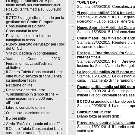
La legge di stabilità 2015 porta
“OPEN DAY”
molte novità per consumatori/trici
Stampa, 03/05/2016: Consulenza gr
Rcauto, tariffa media sui 600 euro
“Legge di stabilità” 2016 fra luci
annui
Stampa, 23/12/2015: Il CTCU: grande
Il CTCU si aggiudica il bando per la
ricercatori - La bolletta dell'energi
gestione del Centro Europeo
Consumatori di Bolzano
Nuovo Sportello Mobile dei Consum
Consumatori in rete
Stampa, 15/05/2015: L'informazione
Prevenzione contro i bilanci
Consumatori: dal Ministro Orlando
famigliari in rosso
Stampa, 27/02/2015: Rendere più eff
Nuovo „mercato dell'usato“ per i soci
un concreto strumento di tutela per
del CTCU
Energia: il "matrimonio" fra Sel e
Vita più pacifica in condominio:
l'utenza finale
Vademecum Condominiale 2013
Stampa, 03/02/2015: Per il Direttivo
Fiera informativa sull'edilizia
fusione fra Sel ed Azienda Energet
abitativa
La legge di stabilità 2015 porta m
Il Centro Tutela Consumatori Utenti
Stampa, 15/01/2015: Le questioni di
offre nuovo servizio di consulenza
casa, il trattamento di fine rapporto 
su questioni fiscali
Petizione online
Rcauto, tariffa media sui 600 eur
Presentazione del libro:
Stampa, 09.09.2014: Salasso per ne
"Consumismo in tempo di crisi –
milioni i veicoli circolanti senza as
come risparmiare 5.000 euro
Il CTCU si aggiudica il bando per
all'anno"
Stampa, 29/05/2014: La rete europe
Libretto contabile online
Consumatori in rete
Otto nuovi calcolatori online
Diamo forza ai nostri diritti!
Il 5 per mille
Prevenzione contro i bilanci famigl
Al via “Rc Auto, quanto mi costi?”
Stampa, 15/01/2014: Il libretto cont
Il Centro Tutela Consumatori Utenti
validi aiuti
sostiene la raccolta firme contro la