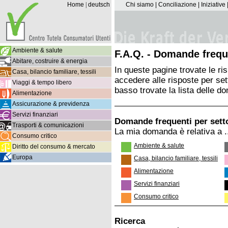
Home
|
deutsch
Chi siamo
|
Conciliazione
|
Iniziative
Ambiente & salute
F.A.Q. - Domande frequ
Abitare, costruire & energia
In queste pagine trovate le ri
Casa, bilancio familiare, tessili
accedere alle risposte per sett
Viaggi & tempo libero
basso trovate la lista delle d
Alimentazione
Assicurazione & previdenza
Servizi finanziari
Domande frequenti per sett
Trasporti & comunicazioni
La mia domanda è relativa a .
Consumo critico
Ambiente & salute
Diritto del consumo & mercato
Europa
Casa, bilancio familiare, tessili
Alimentazione
Servizi finanziari
Consumo critico
Ricerca