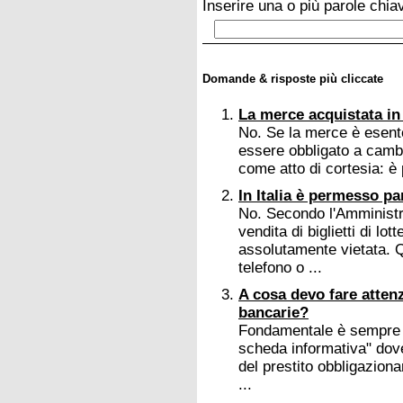
Inserire una o più parole chia
Domande & risposte più cliccate
La merce acquistata i
No. Se la merce è esente 
essere obbligato a cambia
come atto di cortesia: è 
In Italia è permesso pa
No. Secondo l'Amministr
vendita di biglietti di lot
assolutamente vietata. Q
telefono o ...
A cosa devo fare atten
bancarie?
Fondamentale è sempre fa
scheda informativa" dove
del prestito obbligazion
...