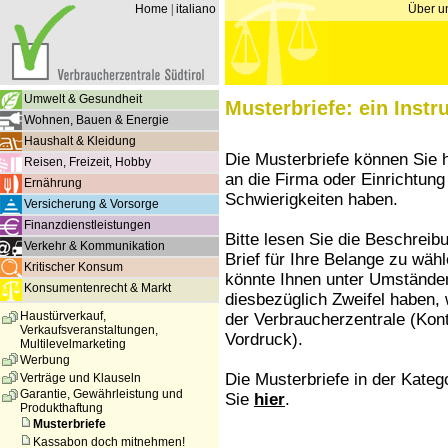
Home
|
italiano
Über u
Umwelt & Gesundheit
Musterbriefe: ein Instr
Wohnen, Bauen & Energie
Haushalt & Kleidung
Die Musterbriefe können Sie 
Reisen, Freizeit, Hobby
an die Firma oder Einrichtung
Ernährung
Schwierigkeiten haben.
Versicherung & Vorsorge
Finanzdienstleistungen
Bitte lesen Sie die Beschrei
Verkehr & Kommunikation
Brief für Ihre Belange zu wäh
Kritischer Konsum
könnte Ihnen unter Umständen
Konsumentenrecht & Markt
diesbezüglich Zweifel haben, 
Haustürverkauf,
der Verbraucherzentrale (Kont
Verkaufsveranstaltungen,
Vordruck).
Multilevelmarketing
Werbung
Die Musterbriefe in der Kateg
Verträge und Klauseln
Garantie, Gewährleistung und
Sie
hier
.
Produkthaftung
Musterbriefe
Kassabon doch mitnehmen!