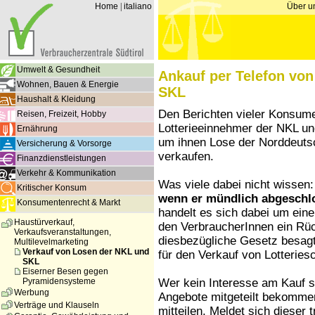
Home
|
italiano
Über u
Umwelt & Gesundheit
Ankauf per Telefon von
Wohnen, Bauen & Energie
SKL
Haushalt & Kleidung
Den Berichten vieler Konsume
Reisen, Freizeit, Hobby
Lotterieeinnehmer der NKL u
Ernährung
um ihnen Lose der Norddeuts
Versicherung & Vorsorge
verkaufen.
Finanzdienstleistungen
Verkehr & Kommunikation
Was viele dabei nicht wissen
Kritischer Konsum
wenn er mündlich abgeschl
Konsumentenrecht & Markt
handelt es sich dabei um ein
Haustürverkauf,
den VerbraucherInnen ein Rüc
Verkaufsveranstaltungen,
diesbezügliche Gesetz besagt
Multilevelmarketing
Verkauf von Losen der NKL und
für den Verkauf von Lotteries
SKL
Eiserner Besen gegen
Wer kein Interesse am Kauf s
Pyramidensysteme
Werbung
Angebote mitgeteilt bekommen 
Verträge und Klauseln
mitteilen. Meldet sich dieser