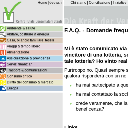
Home
|
deutsch
Chi siamo
|
Conciliazione
|
Iniziative
Ambiente & salute
F.A.Q. - Domande frequ
Abitare, costruire & energia
Casa, bilancio familiare, tessili
Viaggi & tempo libero
Mi è stato comunicato via 
Alimentazione
vincitore di una lotteria, 
Assicurazione & previdenza
tale lotteria? Ho vinto re
Servizi finanziari
Purtroppo no. Quasi sempre si
Trasporti & comunicazioni
qualora risponderà con un no
Consumo critico
Diritto del consumo & mercato
ha mai partecipato a que
Europa
ha mai contattato la soc
crede veramente, che la 
beneficenza?
Links